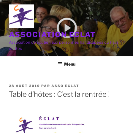
Aller
au
contenu
principal
ASSOCIATION ECLAT
Association de soutien aux personnes handicapées du Pays
de Gex
Menu
PUBLIÉ
28 AOÛT 2019
PAR
ASSO ECLAT
LE
Table d’hôtes : C’est la rentrée !