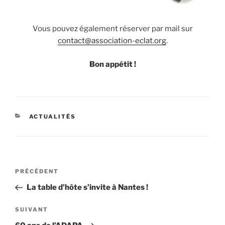
Vous pouvez également réserver par mail sur
contact@association-eclat.org
.
Bon appétit !
CATÉGORIES
ACTUALITÉS
Navigation
Article
PRÉCÉDENT
de
précédent
La table d’hôte s’invite à Nantes !
l’article
Article
SUIVANT
suivant