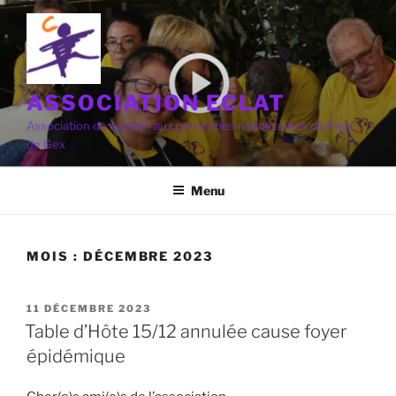
Aller
au
contenu
principal
ASSOCIATION ECLAT
Association de soutien aux personnes handicapées du Pays
de Gex
Menu
MOIS :
DÉCEMBRE 2023
PUBLIÉ
11 DÉCEMBRE 2023
LE
Table d’Hôte 15/12 annulée cause foyer
épidémique