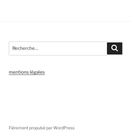
Recherche
Recher
pour
:
mentions légales
Fièrement propulsé par WordPress