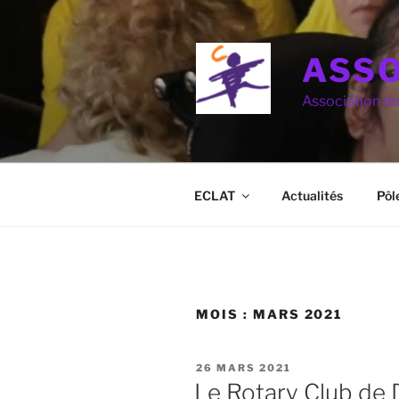
Aller
au
contenu
ASSO
principal
Association d
ECLAT
Actualités
Pôl
MOIS :
MARS 2021
PUBLIÉ
26 MARS 2021
LE
Le Rotary Club de 