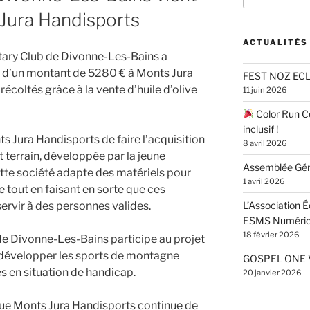
:
Jura Handisports
ACTUALITÉS
tary Club de Divonne-Les-Bains a
e d’un montant de 5280 € à Monts Jura
FEST NOZ ECL
écoltés grâce à la vente d’huile d’olive
11 juin 2026
Color Run Ce
inclusif !
Jura Handisports de faire l’acquisition
8 avril 2026
t terrain, développée par la jeune
Assemblée Gén
tte société adapte des matériels pour
1 avril 2026
e tout en faisant en sorte que ces
ervir à des personnes valides.
L’Association 
ESMS Numéri
18 février 2026
 de Divonne-Les-Bains participe au projet
développer les sports de montagne
GOSPEL ONE 
s en situation de handicap.
20 janvier 2026
 que Monts Jura Handisports continue de