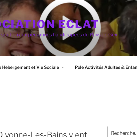
CIATION ECLAT
e soutien aux personnes handicapées du Pays de Gex
e Hébergement et Vie Sociale
Pôle Activités Adultes & Enfan
Recherche
Divonne-Les-Bains vient
pour