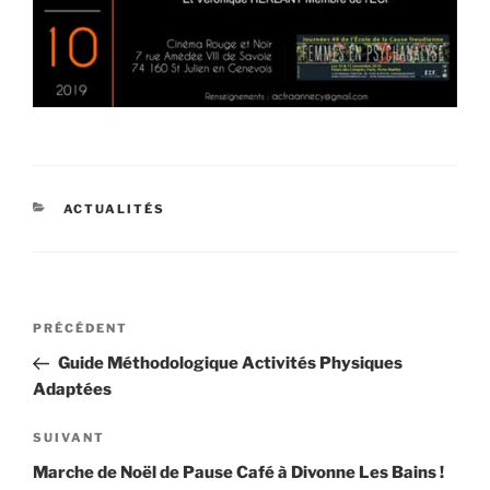
CATÉGORIES
ACTUALITÉS
Navigation
Article
PRÉCÉDENT
de
précédent
Guide Méthodologique Activités Physiques
l’article
Adaptées
Article
SUIVANT
suivant
Marche de Noël de Pause Café à Divonne Les Bains !