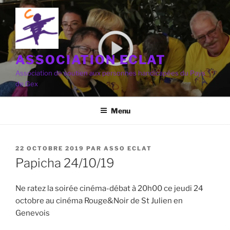
Aller
au
contenu
principal
ASSOCIATION ECLAT
Association de soutien aux personnes handicapées du Pays
de Gex
Menu
PUBLIÉ
22 OCTOBRE 2019
PAR
ASSO ECLAT
LE
Papicha 24/10/19
Ne ratez la soirée cinéma-débat à 20h00 ce jeudi 24
octobre au cinéma Rouge&Noir de St Julien en
Genevois