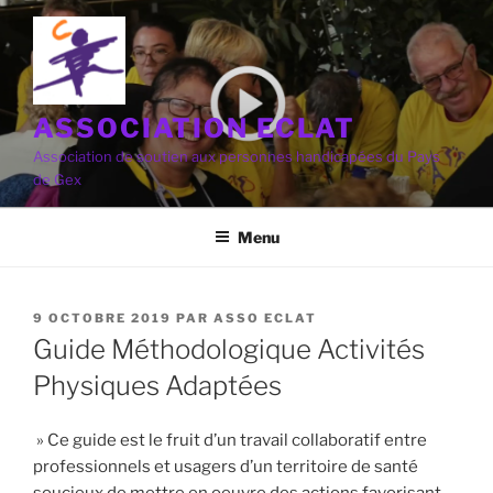
Aller
au
contenu
principal
ASSOCIATION ECLAT
Association de soutien aux personnes handicapées du Pays
de Gex
Menu
PUBLIÉ
9 OCTOBRE 2019
PAR
ASSO ECLAT
LE
Guide Méthodologique Activités
Physiques Adaptées
» Ce guide est le fruit d’un travail collaboratif entre
professionnels et usagers d’un territoire de santé