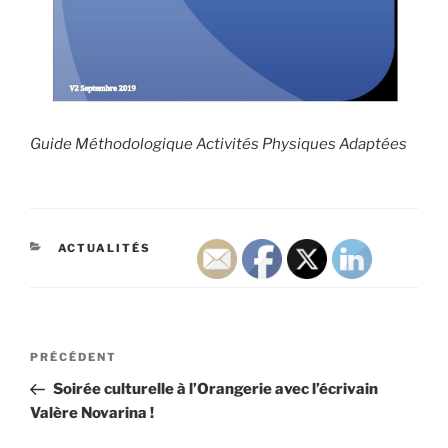
Guide Méthodologique Activités Physiques Adaptées
CATÉGORIES
ACTUALITÉS
Navigation
Article
PRÉCÉDENT
de
précédent
Soirée culturelle à l’Orangerie avec l’écrivain
l’article
Valère Novarina !