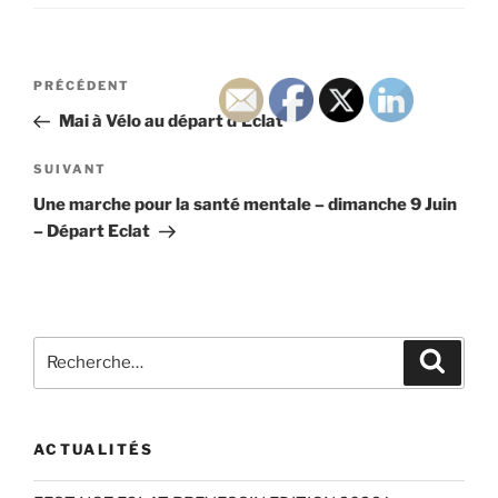
Navigation
Article
PRÉCÉDENT
de
précédent
Mai à Vélo au départ d’Eclat
l’article
Article
SUIVANT
suivant
Une marche pour la santé mentale – dimanche 9 Juin
– Départ Eclat
Recherche
Recher
pour
:
ACTUALITÉS