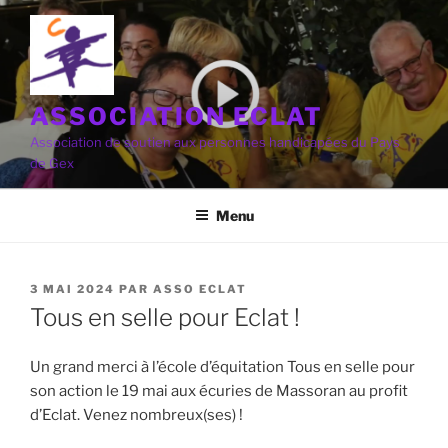
Aller
au
contenu
principal
ASSOCIATION ECLAT
Association de soutien aux personnes handicapées du Pays
de Gex
Menu
PUBLIÉ
3 MAI 2024
PAR
ASSO ECLAT
LE
Tous en selle pour Eclat !
Un grand merci à l’école d’équitation Tous en selle pour
son action le 19 mai aux écuries de Massoran au profit
d’Eclat. Venez nombreux(ses) !