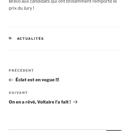
Bravo aux candidats qui ont brillamment remporté le
prix du Jury !
CATÉGORIES
ACTUALITÉS
Navigation
Article
PRÉCÉDENT
de
précédent
Éclat est en vogue !!!
l’article
Article
SUIVANT
suivant
On en a rêvé, Voltaire l’a fait !