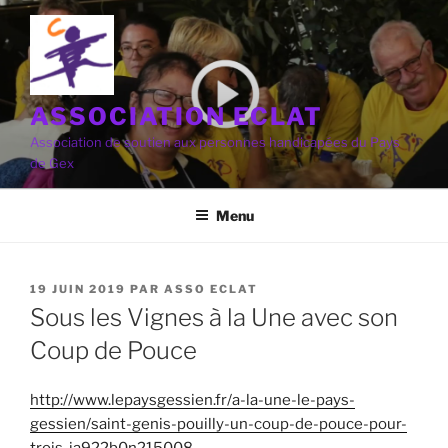
Aller
au
contenu
principal
ASSOCIATION ECLAT
Association de soutien aux personnes handicapées du Pays
de Gex
Menu
PUBLIÉ
19 JUIN 2019
PAR
ASSO ECLAT
LE
Sous les Vignes à la Une avec son
Coup de Pouce
http://www.lepaysgessien.fr/a-la-une-le-pays-
gessien/saint-genis-pouilly-un-coup-de-pouce-pour-