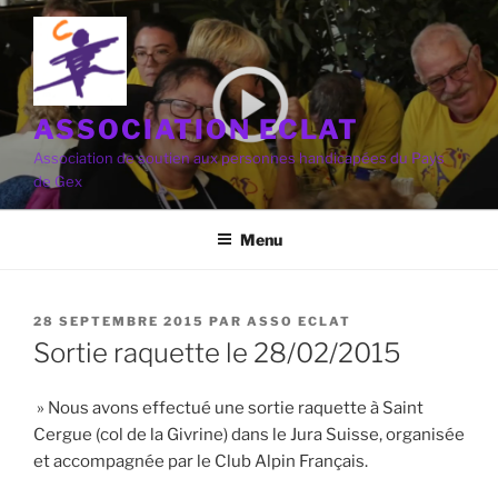
Aller
au
contenu
principal
ASSOCIATION ECLAT
Association de soutien aux personnes handicapées du Pays
de Gex
Menu
PUBLIÉ
28 SEPTEMBRE 2015
PAR
ASSO ECLAT
LE
Sortie raquette le 28/02/2015
» Nous avons effectué une sortie raquette à Saint
Cergue (col de la Givrine) dans le Jura Suisse, organisée
et accompagnée par le Club Alpin Français.