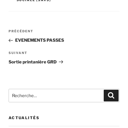
SOCIALE (SAVS)
Navigation
Article
PRÉCÉDENT
de
précédent
EVENEMENTS PASSES
l’article
Article
SUIVANT
suivant
Sortie printanière GRD
Recherche
Recher
pour
:
ACTUALITÉS