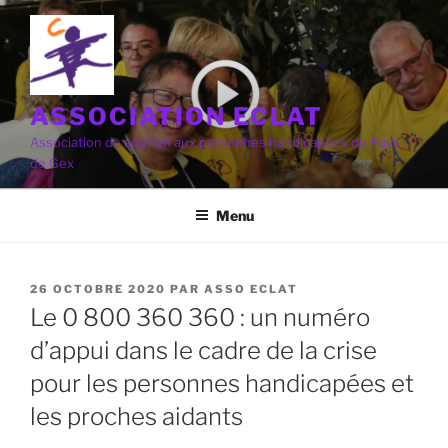
Aller
au
contenu
principal
ASSOCIATION ECLAT
Association de soutien aux personnes handicapées du Pays
de Gex
Menu
PUBLIÉ
26 OCTOBRE 2020
PAR
ASSO ECLAT
LE
Le 0 800 360 360 : un numéro
d’appui dans le cadre de la crise
pour les personnes handicapées et
les proches aidants