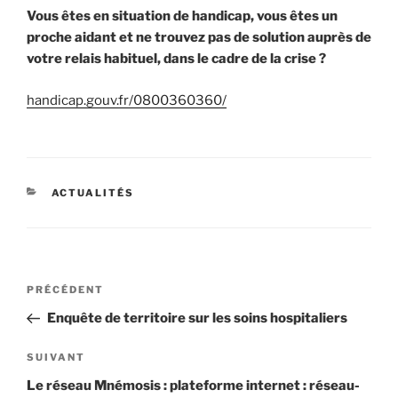
Vous êtes en situation de handicap, vous êtes un
proche aidant et ne trouvez pas de solution auprès de
votre relais habituel, dans le cadre de la crise ?
handicap.gouv.fr/0800360360/
CATÉGORIES
ACTUALITÉS
Navigation
Article
PRÉCÉDENT
de
précédent
Enquête de territoire sur les soins hospitaliers
l’article
Article
SUIVANT
suivant
Le réseau Mnémosis : plateforme internet : réseau-