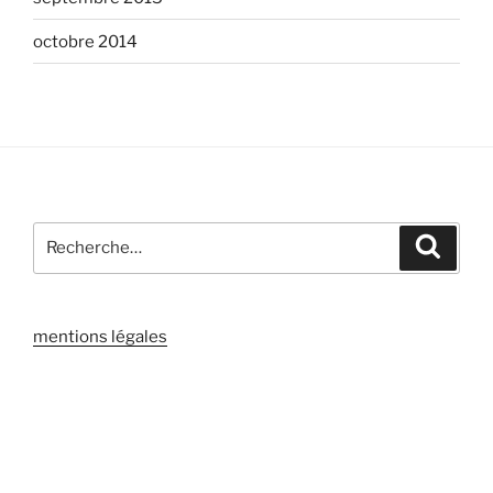
octobre 2014
Recherche
Recher
pour
:
mentions légales