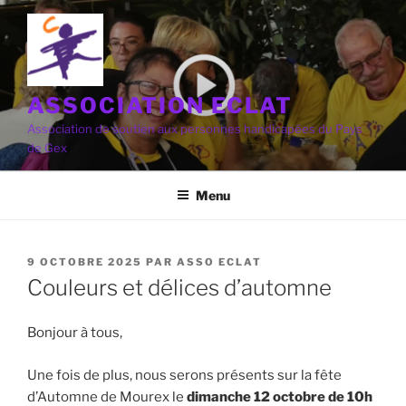
Aller
au
contenu
principal
ASSOCIATION ECLAT
Association de soutien aux personnes handicapées du Pays
de Gex
Menu
PUBLIÉ
9 OCTOBRE 2025
PAR
ASSO ECLAT
LE
Couleurs et délices d’automne
Bonjour à tous,
Une fois de plus, nous serons présents sur la fête
d’Automne de Mourex le
dimanche 12 octobre de 10h