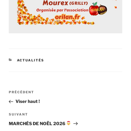
CATÉGORIES
ACTUALITÉS
Navigation
Article
PRÉCÉDENT
de
précédent
Viser haut !
l’article
Article
SUIVANT
suivant
MARCHÉS DE NOËL 2026