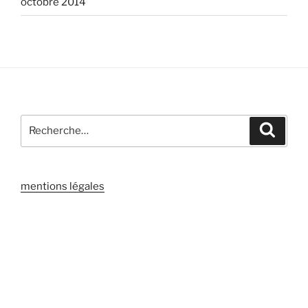
octobre 2014
Recherche
Recher
pour
:
mentions légales