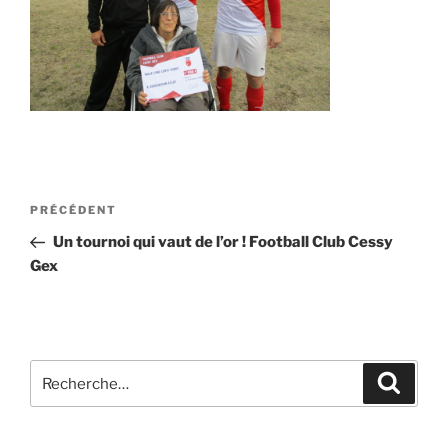
Navigation
Article
PRÉCÉDENT
de
précédent
Un tournoi qui vaut de l’or ! Football Club Cessy
l’article
Gex
Recherche
Recher
pour
: