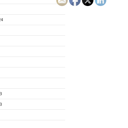
24
3
3