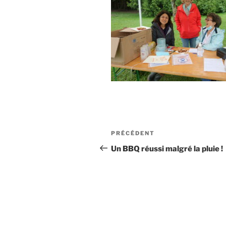
Navigation
Article
PRÉCÉDENT
de
précédent
Un BBQ réussi malgré la pluie !
l’article