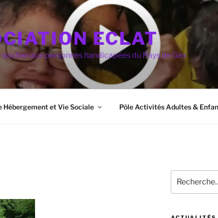
CIATION ECLAT
e soutien aux personnes handicapées du Pays de Gex
e Hébergement et Vie Sociale
Pôle Activités Adultes & Enfan
Recherche
pour
:
ACTUALITÉS