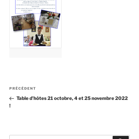
Navigation
Article
PRÉCÉDENT
de
précédent
Table d’hôtes 21 octobre, 4 et 25 novembre 2022
l’article
!
Recherche