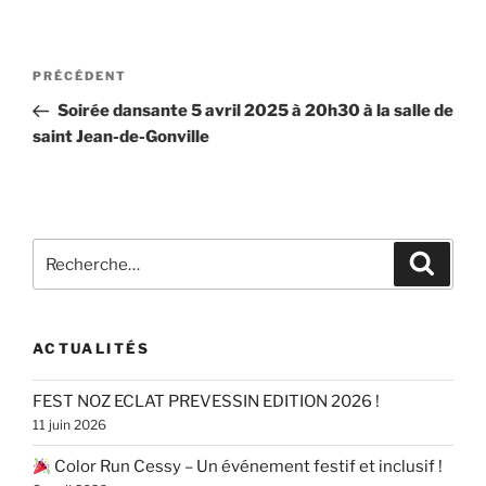
Navigation
Article
PRÉCÉDENT
de
précédent
Soirée dansante 5 avril 2025 à 20h30 à la salle de
l’article
saint Jean-de-Gonville
Recherche
Recher
pour
:
ACTUALITÉS
FEST NOZ ECLAT PREVESSIN EDITION 2026 !
11 juin 2026
Color Run Cessy – Un événement festif et inclusif !