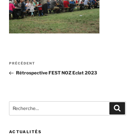
Navigation
Article
PRÉCÉDENT
de
précédent
Rétrospective FEST NOZ Eclat 2023
l’article
Recherche
Recher
pour
:
ACTUALITÉS