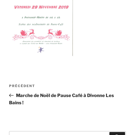
Navigation
Article
PRÉCÉDENT
de
précédent
Marche de Noël de Pause Café à Divonne Les
l’article
Bains !
Recherche