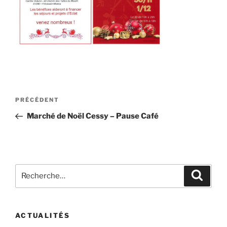
Navigation
Article
PRÉCÉDENT
de
précédent
Marché de Noël Cessy – Pause Café
l’article
Recherche
Recher
pour
:
ACTUALITÉS