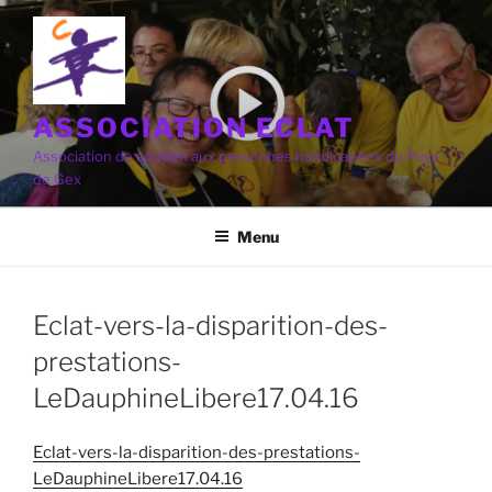
Aller
au
contenu
principal
ASSOCIATION ECLAT
Association de soutien aux personnes handicapées du Pays
de Gex
Menu
Eclat-vers-la-disparition-des-
prestations-
LeDauphineLibere17.04.16
Eclat-vers-la-disparition-des-prestations-
LeDauphineLibere17.04.16