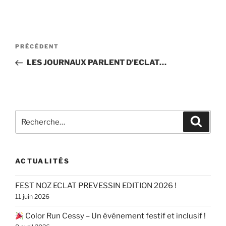
Navigation
Article
PRÉCÉDENT
de
précédent
LES JOURNAUX PARLENT D’ECLAT…
l’article
Recherche
Recher
pour
:
ACTUALITÉS
FEST NOZ ECLAT PREVESSIN EDITION 2026 !
11 juin 2026
Color Run Cessy – Un événement festif et inclusif !