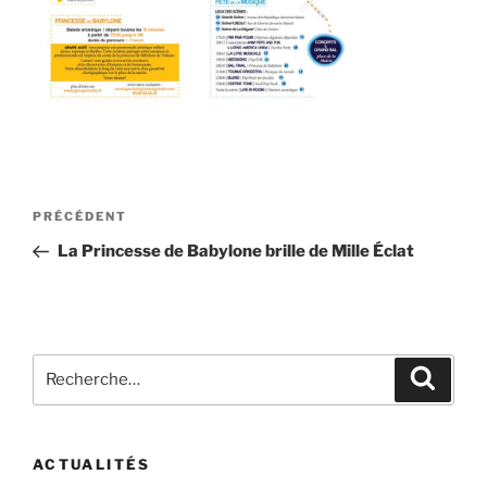
Navigation
Article
PRÉCÉDENT
de
précédent
La Princesse de Babylone brille de Mille Éclat
l’article
Recherche
Recher
pour
:
ACTUALITÉS