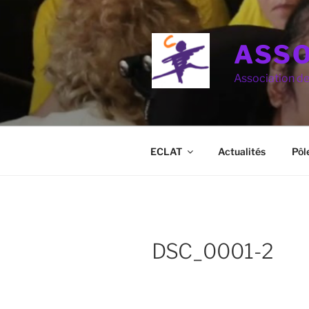
Aller
au
contenu
ASSO
principal
Association d
ECLAT
Actualités
Pôl
DSC_0001-2